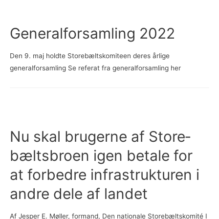
sænk
Storebæltsafgifterne
Generalforsamling 2022
Den 9. maj holdte Storebæltskomiteen deres årlige
generalforsamling Se referat fra generalforsamling her
Nu skal bru­ger­ne af Sto­re­
bælts­bro­en igen be­ta­le for
at for­bed­re in­fra­struk­tu­ren i
an­dre dele af lan­det
Af Jesper E. Møller, formand, Den nationale Storebæltskomité I