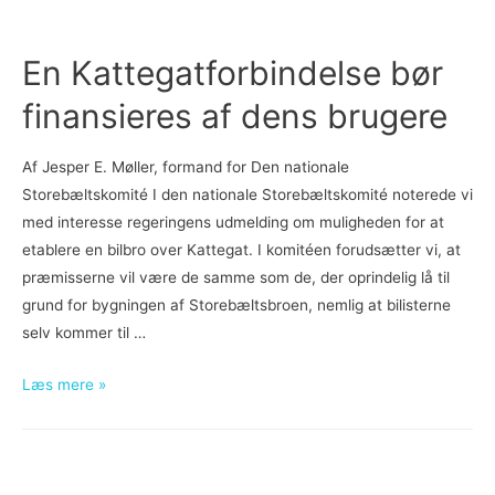
med
de
20
En Kattegatforbindelse bør
år
finansieres af dens brugere
Af Jesper E. Møller, formand for Den nationale
Storebæltskomité I den nationale Storebæltskomité noterede vi
med interesse regeringens udmelding om muligheden for at
etablere en bilbro over Kattegat. I komitéen forudsætter vi, at
præmisserne vil være de samme som de, der oprindelig lå til
grund for bygningen af Storebæltsbroen, nemlig at bilisterne
selv kommer til …
En
Læs mere »
Kattegatforbindelse
bør
finansieres
af