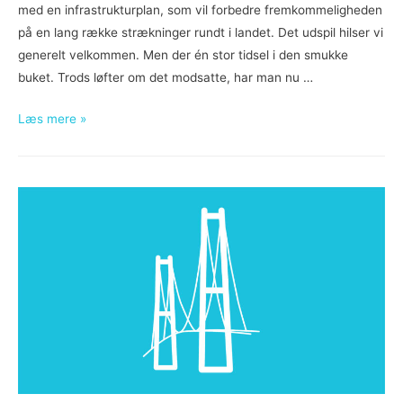
med en infrastrukturplan, som vil forbedre fremkommeligheden
på en lang række strækninger rundt i landet. Det udspil hilser vi
generelt velkommen. Men der én stor tidsel i den smukke
buket. Trods løfter om det modsatte, har man nu …
Så
Læs mere »
plyndres
brugerne
af
Storebæltsbroen
igen