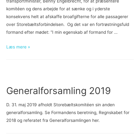
transportminister, Benny Engelbrecht, for at præsentere
komitéen og dens arbejde for at sænke og i yderste
konsekvens helt at afskaffe broafgifterne for alle passagerer
over Storebæltsforbindelsen. Og det var en fortrøstningsfuld
formand efter mødet: ”I min egenskab af formand for …
Transportministeren
Læs mere »
har
lyttet
Generalforsamling 2019
D. 31. maj 2019 afholdt Storebæltskomitéen sin anden
generalforsamling. Se Formandens beretning, Regnskabet for
2018 og referatet fra Generalforsamlingen her.