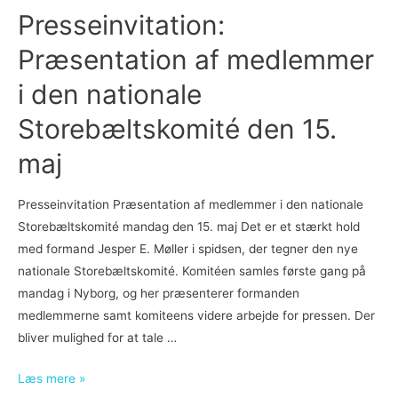
balance,
Presseinvitation:
i
Præsentation af medlemmer
vækst
og
i den nationale
i
Storebæltskomité den 15.
bevægelse
maj
Presseinvitation Præsentation af medlemmer i den nationale
Storebæltskomité mandag den 15. maj Det er et stærkt hold
med formand Jesper E. Møller i spidsen, der tegner den nye
nationale Storebæltskomité. Komitéen samles første gang på
mandag i Nyborg, og her præsenterer formanden
medlemmerne samt komiteens videre arbejde for pressen. Der
bliver mulighed for at tale …
Presseinvitation:
Læs mere »