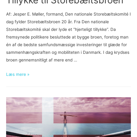
Af: Jesper E. Møller, formand, Den nationale Storebæltskomité I
dag fylder Storebæltsbroen 20 år. Fra Den nationale
Storebæltskomité skal der lyde et ”hjerteligt tillykke”. Da
fremsynede politikere besluttede at bygge broen, foretog man
én af de bedste samfundsmæssige investeringer til glæde for
sammenhængskraften og mobiliteten i Danmark. I dag krydses
broen gennemsnitligt af mere end …
Tillykke
Læs mere »
til
Storebæltsbroen