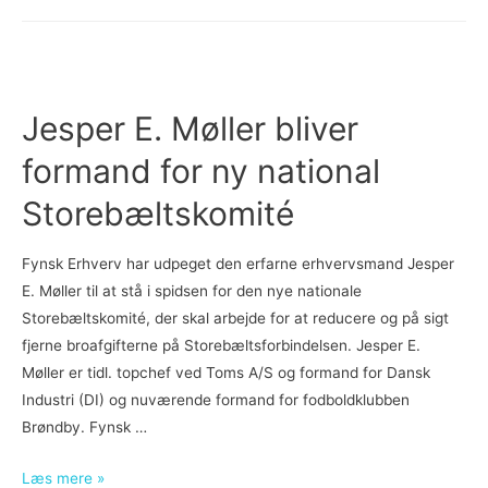
Præsentation
af
medlemmer
i
den
Jesper E. Møller bliver
nationale
formand for ny national
Storebæltskomité
den
Storebæltskomité
15.
maj
Fynsk Erhverv har udpeget den erfarne erhvervsmand Jesper
E. Møller til at stå i spidsen for den nye nationale
Storebæltskomité, der skal arbejde for at reducere og på sigt
fjerne broafgifterne på Storebæltsforbindelsen. Jesper E.
Møller er tidl. topchef ved Toms A/S og formand for Dansk
Industri (DI) og nuværende formand for fodboldklubben
Brøndby. Fynsk …
Jesper
Læs mere »