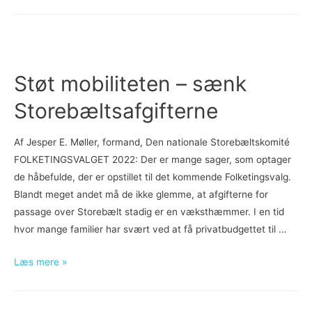
er
også
en
belastning
for
Støt mobiliteten – sænk
transportbranchen
Storebæltsafgifterne
Af Jesper E. Møller, formand, Den nationale Storebæltskomité
FOLKETINGSVALGET 2022: Der er mange sager, som optager
de håbefulde, der er opstillet til det kommende Folketingsvalg.
Blandt meget andet må de ikke glemme, at afgifterne for
passage over Storebælt stadig er en væksthæmmer. I en tid
hvor mange familier har svært ved at få privatbudgettet til …
Støt
Læs mere »
mobiliteten
–