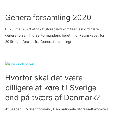
be­
ta­
Generalforsamling 2020
le
for
D. 28. maj 2020 afholdt Storebæltskomitéen sin ordinære
at
generalforsamling.Se Formandens beretning, Regnskabet for
for­
2019 og referatet fra Generalforsamlingen her.
bed­
re
in­
fra­
struk­
tu­
Hvorfor skal det være
ren
billigere at køre til Sverige
i
an­
end på tværs af Danmark?
dre
dele
Af Jesper E. Møller, formand, Den nationale Storebæltskomité I
af