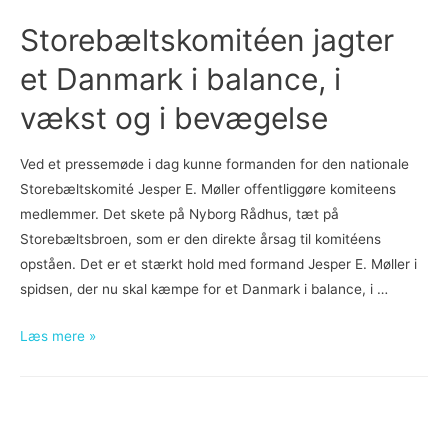
af
Storebæltskomitéen jagter
den
et Danmark i balance, i
fynske
motorvej
vækst og i bevægelse
Ved et pressemøde i dag kunne formanden for den nationale
Storebæltskomité Jesper E. Møller offentliggøre komiteens
medlemmer. Det skete på Nyborg Rådhus, tæt på
Storebæltsbroen, som er den direkte årsag til komitéens
opståen. Det er et stærkt hold med formand Jesper E. Møller i
spidsen, der nu skal kæmpe for et Danmark i balance, i …
Storebæltskomitéen
Læs mere »
jagter
et
Danmark
i