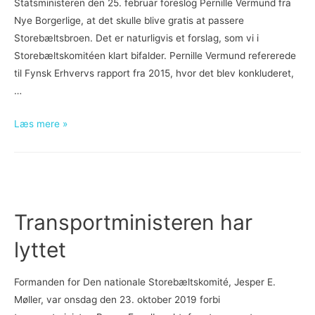
tværs
Statsministeren den 25. februar foreslog Pernille Vermund fra
af
Nye Borgerlige, at det skulle blive gratis at passere
Danmark?
Storebæltsbroen. Det er naturligvis et forslag, som vi i
Storebæltskomitéen klart bifalder. Pernille Vermund refererede
til Fynsk Erhvervs rapport fra 2015, hvor det blev konkluderet,
…
Storebæltsafgifterne
Læs mere »
er
en
indenlandsk
toldmur!
Transportministeren har
lyttet
Formanden for Den nationale Storebæltskomité, Jesper E.
Møller, var onsdag den 23. oktober 2019 forbi