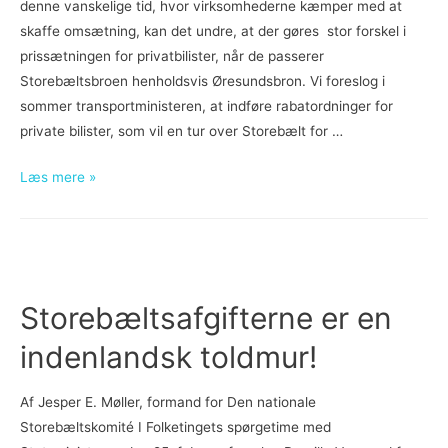
denne vanskelige tid, hvor virksomhederne kæmper med at
lan­
skaffe omsætning, kan det undre, at der gøres stor forskel i
det
prissætningen for privatbilister, når de passerer
Storebæltsbroen henholdsvis Øresundsbron. Vi foreslog i
sommer transportministeren, at indføre rabatordninger for
private bilister, som vil en tur over Storebælt for …
Hvorfor
Læs mere »
skal
det
være
billigere
at
Storebæltsafgifterne er en
køre
indenlandsk toldmur!
til
Sverige
end
Af Jesper E. Møller, formand for Den nationale
på
Storebæltskomité I Folketingets spørgetime med