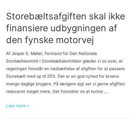
Storebæltsafgiften
på
Storebæltsafgiften skal ikke
persontrafik
finansiere udbygningen af
den fynske motorvej
Af Jesper E. Møller, Formand for Den Nationale
Storbæltskomité I Storebæltskomitéen glæder vi os over, at
regeringen foreslår en nedsættelse af afgiften for at passere
Storebælt med op til 25%. Det er en god nyhed for broens
mange daglige brugere. På længere sigt ser vi gerne afgiften
reduceret meget mere. Det forundrer os at kunne …
Storebæltsafgiften
Læs mere »
skal
ikke
finansiere
udbygningen