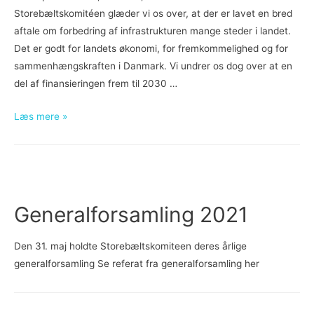
Storebæltskomitéen glæder vi os over, at der er lavet en bred
aftale om forbedring af infrastrukturen mange steder i landet.
Det er godt for landets økonomi, for fremkommelighed og for
sammenhængskraften i Danmark. Vi undrer os dog over at en
del af finansieringen frem til 2030 …
Nu
Læs mere »
skal
bru­
ger­
ne
af
Generalforsamling 2021
Sto­
re­
Den 31. maj holdte Storebæltskomiteen deres årlige
bælts­
generalforsamling Se referat fra generalforsamling her
bro­
en
igen