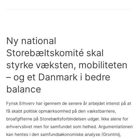
E.
Møller
bliver
formand
for
Ny national
ny
Storebæltskomité skal
national
Storebæltskomité
styrke væksten, mobiliteten
– og et Danmark i bedre
balance
Fynsk Erhverv har igennem de senere år arbejdet intenst på at
få skabt politisk opmærksomhed på den vækstbarriere,
broafgifterne på Storebæltsforbindelsen udgør. Ikke alene for
erhvervslivet men for samfundet som helhed. Argumentationen
kan hentes i den samfundsøkonomiske analyse (Grontmij,