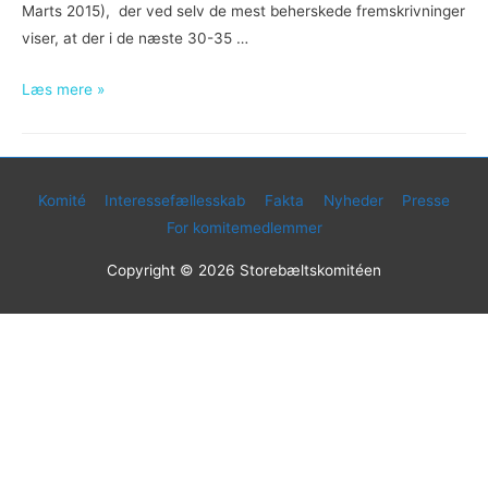
Marts 2015), der ved selv de mest beherskede fremskrivninger
viser, at der i de næste 30-35 …
Ny
Læs mere »
national
Storebæltskomité
skal
styrke
Komité
Interessefællesskab
Fakta
Nyheder
Presse
væksten,
For komitemedlemmer
mobiliteten
Copyright © 2026
Storebæltskomitéen
–
og
et
Danmark
i
bedre
balance