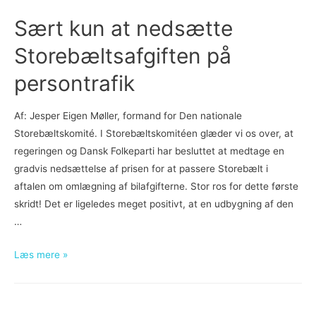
dens
Sært kun at nedsætte
brugere
Storebæltsafgiften på
persontrafik
Af: Jesper Eigen Møller, formand for Den nationale
Storebæltskomité. I Storebæltskomitéen glæder vi os over, at
regeringen og Dansk Folkeparti har besluttet at medtage en
gradvis nedsættelse af prisen for at passere Storebælt i
aftalen om omlægning af bilafgifterne. Stor ros for dette første
skridt! Det er ligeledes meget positivt, at en udbygning af den
…
Sært
Læs mere »
kun
at
nedsætte