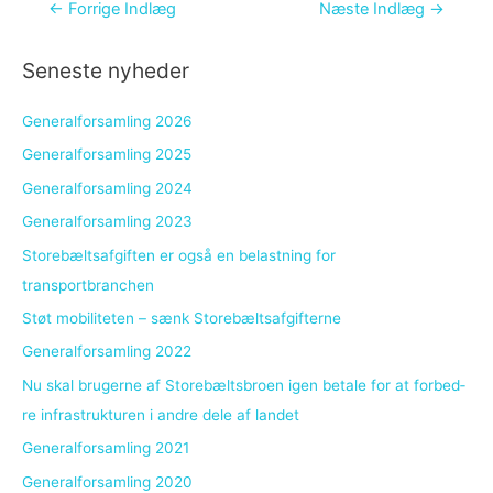
Indlægsnavigation
←
Forrige Indlæg
Næste Indlæg
→
Seneste nyheder
Generalforsamling 2026
Generalforsamling 2025
Generalforsamling 2024
Generalforsamling 2023
Storebæltsafgiften er også en belastning for
transportbranchen
Støt mobiliteten – sænk Storebæltsafgifterne
Generalforsamling 2022
Nu skal bru­ger­ne af Sto­re­bælts­bro­en igen be­ta­le for at for­bed­
re in­fra­struk­tu­ren i an­dre dele af lan­det
Generalforsamling 2021
Generalforsamling 2020