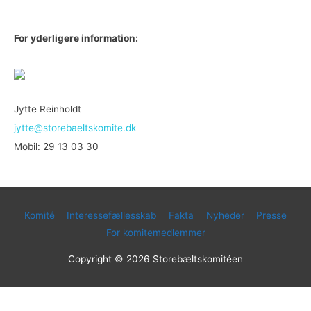
For yderligere information:
Jytte Reinholdt
jytte@storebaeltskomite.dk
Mobil: 29 13 03 30
Komité
Interessefællesskab
Fakta
Nyheder
Presse
For komitemedlemmer
Copyright © 2026
Storebæltskomitéen