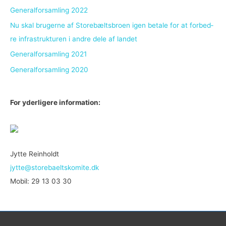
Generalforsamling 2022
Nu skal bru­ger­ne af Sto­re­bælts­bro­en igen be­ta­le for at for­bed­
re in­fra­struk­tu­ren i an­dre dele af lan­det
Generalforsamling 2021
Generalforsamling 2020
For yderligere information:
Jytte Reinholdt
jytte@storebaeltskomite.dk
Mobil: 29 13 03 30