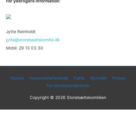
For yderligere information:
Jytte Reinholdt
jytte@storebaeltskomite.dk
Mobil: 29 13 03 30
Komité
Interessefællesskab
Fakta
Nyheder
Presse
For komitemedlemmer
Copyright © 2026
Storebæltskomitéen