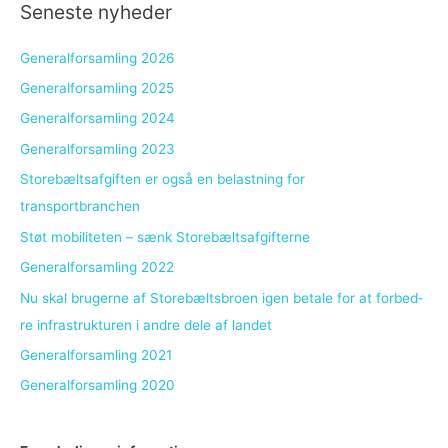
Seneste nyheder
Generalforsamling 2026
Generalforsamling 2025
Generalforsamling 2024
Generalforsamling 2023
Storebæltsafgiften er også en belastning for
transportbranchen
Støt mobiliteten – sænk Storebæltsafgifterne
Generalforsamling 2022
Nu skal bru­ger­ne af Sto­re­bælts­bro­en igen be­ta­le for at for­bed­
re in­fra­struk­tu­ren i an­dre dele af lan­det
Generalforsamling 2021
Generalforsamling 2020