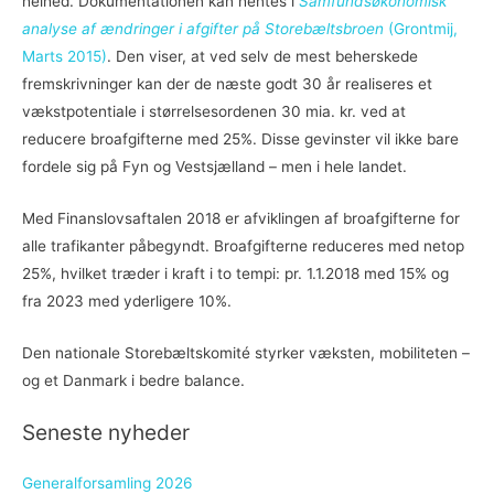
helhed. Dokumentationen kan hentes i
Samfundsøkonomisk
analyse af ændringer i afgifter på Storebæltsbroen
(Grontmij,
Marts 2015)
. Den viser, at ved selv de mest beherskede
fremskrivninger kan der de næste godt 30 år realiseres et
vækstpotentiale i størrelsesordenen 30 mia. kr. ved at
reducere broafgifterne med 25%. Disse gevinster vil ikke bare
fordele sig på Fyn og Vestsjælland – men i hele landet.
Med Finanslovsaftalen 2018 er afviklingen af broafgifterne for
alle trafikanter påbegyndt. Broafgifterne reduceres med netop
25%, hvilket træder i kraft i to tempi: pr. 1.1.2018 med 15% og
fra 2023 med yderligere 10%.
Den nationale Storebæltskomité styrker væksten, mobiliteten –
og et Danmark i bedre balance.
Seneste nyheder
Generalforsamling 2026