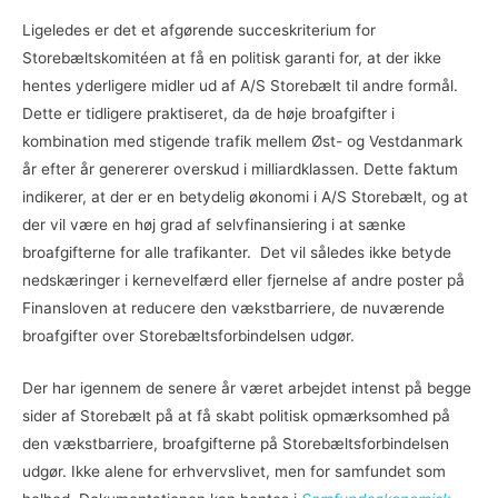
Ligeledes er det et afgørende succeskriterium for
Storebæltskomitéen at få en politisk garanti for, at der ikke
hentes yderligere midler ud af A/S Storebælt til andre formål.
Dette er tidligere praktiseret, da de høje broafgifter i
kombination med stigende trafik mellem Øst- og Vestdanmark
år efter år genererer overskud i milliardklassen. Dette faktum
indikerer, at der er en betydelig økonomi i A/S Storebælt, og at
der vil være en høj grad af selvfinansiering i at sænke
broafgifterne for alle trafikanter. Det vil således ikke betyde
nedskæringer i kernevelfærd eller fjernelse af andre poster på
Finansloven at reducere den vækstbarriere, de nuværende
broafgifter over Storebæltsforbindelsen udgør.
Der har igennem de senere år været arbejdet intenst på begge
sider af Storebælt på at få skabt politisk opmærksomhed på
den vækstbarriere, broafgifterne på Storebæltsforbindelsen
udgør. Ikke alene for erhvervslivet, men for samfundet som