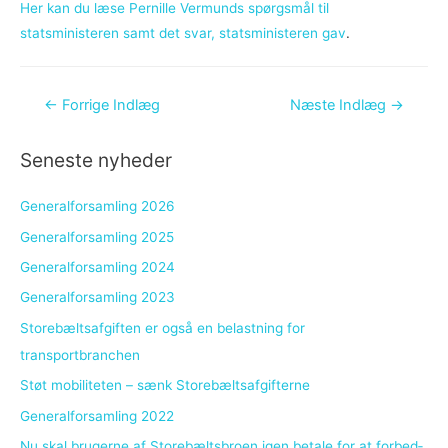
Her kan du læse Pernille Vermunds spørgsmål til
statsministeren samt det svar, statsministeren gav
.
Indlægsnavigation
←
Forrige Indlæg
Næste Indlæg
→
Seneste nyheder
Generalforsamling 2026
Generalforsamling 2025
Generalforsamling 2024
Generalforsamling 2023
Storebæltsafgiften er også en belastning for
transportbranchen
Støt mobiliteten – sænk Storebæltsafgifterne
Generalforsamling 2022
Nu skal bru­ger­ne af Sto­re­bælts­bro­en igen be­ta­le for at for­bed­