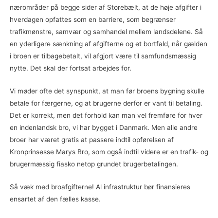
nærområder på begge sider af Storebælt, at de høje afgifter i
hverdagen opfattes som en barriere, som begrænser
trafikmønstre, samvær og samhandel mellem landsdelene. Så
en yderligere sænkning af afgifterne og et bortfald, når gælden
i broen er tilbagebetalt, vil afgjort være til samfundsmæssig
nytte. Det skal der fortsat arbejdes for.
Vi møder ofte det synspunkt, at man før broens bygning skulle
betale for færgerne, og at brugerne derfor er vant til betaling.
Det er korrekt, men det forhold kan man vel fremføre for hver
en indenlandsk bro, vi har bygget i Danmark. Men alle andre
broer har været gratis at passere indtil opførelsen af
Kronprinsesse Marys Bro, som også indtil videre er en trafik- og
brugermæssig fiasko netop grundet brugerbetalingen.
Så væk med broafgifterne! Al infrastruktur bør finansieres
ensartet af den fælles kasse.