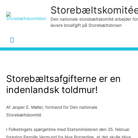
Storebæltskomité
Den nationale storebæltskomité arbejder for
lavere broafgift på Storebæltsbroen
Hovedmenu
Storebæltsafgifterne er en
indenlandsk toldmur!
Af Jesper E. Møller, formand for Den nationale
Storebæltskomité
I Folketingets spørgetime med Statsministeren den 25. februar
foreslog Pernille Vermund fra Nye Borgerlige, at det skulle blive