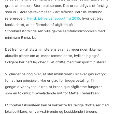
gratis at passere Storebæltsbroen. Det er naturligvis et forslag,
som vi i Storebæltskomitéen klart bifalder. Pernille Vermund
refererede til
Fynsk Erhvervs rapport fra 2015
, hvor det blev
konkluderet, at en fjernelse af afgiften på
Storebæltsforbindelsen ville gavne samfundsøkonomien med
minimum 9 mia. kr.
Det fremgik af statsministerens svar, at regeringen ikke har
aktuelle planer om at imødekomme dette, hvilket jeg også
tidligere har haft lejlighed til at drøfte med transportministeren.
Vi glæder os dog over, at statsministeren i sit svar gav udtryk
for, at hun principielt ikke er glad for brugerbetaling. Til
gengæld var synspunktet, at broen qua afgifterne fungerer
som en toldmur, tilsyneladende nyt for Mette Frederiksen.
I Storebæltskomitéen kan vi bekræfte fra talrige drøftelser med
lokalpolitikere, erhvervsdrivende og bosiddende i broens