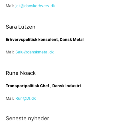
Mail:
jek@danskerhverv.dk
Sara Lützen
Erhvervspolitisk konsulent, Dansk Metal
Mail:
Salu@danskmet
al.dk
Rune Noack
Transportpolitisk Chef
, Dansk Industri
Mail:
Run@DI.dk
Seneste nyheder